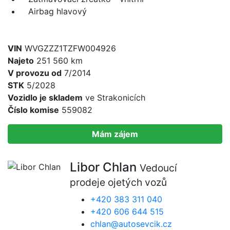
Airbag hlavový
VIN
WVGZZZ1TZFW004926
Najeto
251 560 km
V provozu od
7/2014
STK
5/2028
Vozidlo je skladem
ve Strakonicích
Číslo komise
559082
Mám zájem
Libor Chlan
Vedoucí
prodeje ojetých vozů
+420 383 311 040
+420 606 644 515
chlan@autosevcik.cz