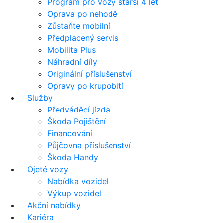
Program pro vozy starší 4 let
Oprava po nehodě
Zůstaňte mobilní
Předplacený servis
Mobilita Plus
Náhradní díly
Originální příslušenství
Opravy po krupobití
Služby
Předváděcí jízda
Škoda Pojištění
Financování
Půjčovna příslušenství
Škoda Handy
Ojeté vozy
Nabídka vozidel
Výkup vozidel
Akční nabídky
Kariéra