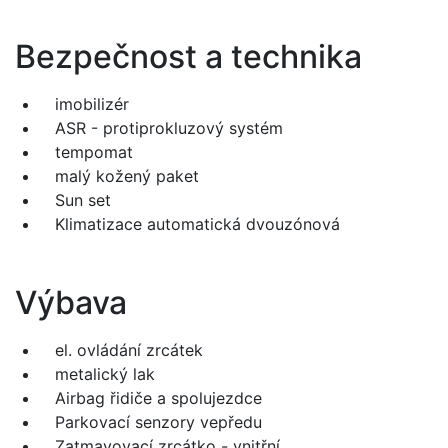
Bezpečnost a technika
imobilizér
ASR - protiprokluzový systém
tempomat
malý kožený paket
Sun set
Klimatizace automatická dvouzónová
Výbava
el. ovládání zrcátek
metalický lak
Airbag řidiče a spolujezdce
Parkovací senzory vepředu
Zatmavovací zrcátko - vnitřní