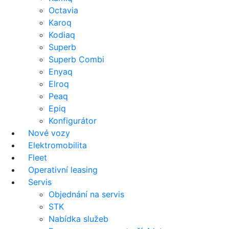
Octavia
Karoq
Kodiaq
Superb
Superb Combi
Enyaq
Elroq
Peaq
Epiq
Konfigurátor
Nové vozy
Elektromobilita
Fleet
Operativní leasing
Servis
Objednání na servis
STK
Nabídka služeb