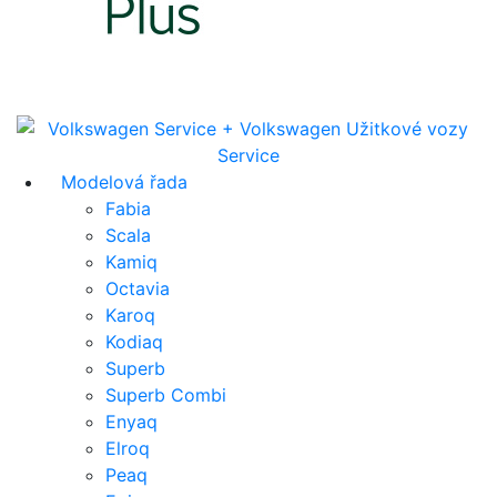
Modelová řada
Fabia
Scala
Kamiq
Octavia
Karoq
Kodiaq
Superb
Superb Combi
Enyaq
Elroq
Peaq