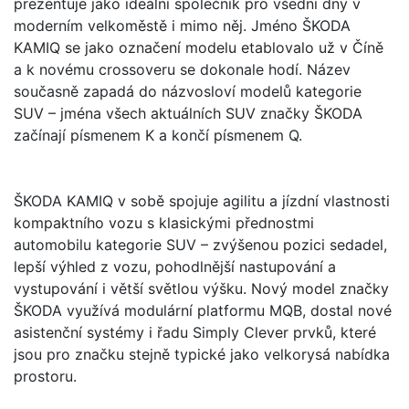
prezentuje jako ideální společník pro všední dny v
moderním velkoměstě i mimo něj. Jméno ŠKODA
KAMIQ se jako označení modelu etablovalo už v Číně
a k novému crossoveru se dokonale hodí. Název
současně zapadá do názvosloví modelů kategorie
SUV – jména všech aktuálních SUV značky ŠKODA
začínají písmenem K a končí písmenem Q.
ŠKODA KAMIQ v sobě spojuje agilitu a jízdní vlastnosti
kompaktního vozu s klasickými přednostmi
automobilu kategorie SUV – zvýšenou pozici sedadel,
lepší výhled z vozu, pohodlnější nastupování a
vystupování i větší světlou výšku. Nový model značky
ŠKODA využívá modulární platformu MQB, dostal nové
asistenční systémy i řadu Simply Clever prvků, které
jsou pro značku stejně typické jako velkorysá nabídka
prostoru.